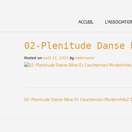
Skip
to
content
ACCUEIL
L’ASSOCIATIO
02-Plenitude Danse 
Posted on
août 31, 2022
by
webmaster
Post
02-Plenitude Danse Rêve Et Cauchemars ModernAdo2 
navigation