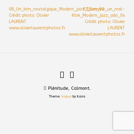
Post
08_Un_brin_nostalgique_Modern_jazz_Elem_02
07_Comme_un_mal-
navigation
Crédit photo: Olivier
être_Modern_jazz_ado_04
LAURENT
Crédit photo: Olivier
www.olivierlaurentphotos.fr
LAURENT
www.olivierlaurentphotos.fr
Plénitude, Calmont.
Theme:
Vogue
by Kaira