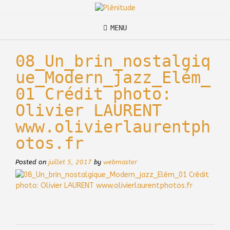
Skip
to
content
MENU
08_Un_brin_nostalgiq
ue_Modern_jazz_Elém_
01 Crédit photo:
Olivier LAURENT
www.olivierlaurentph
otos.fr
Posted on
juillet 5, 2017
by
webmaster