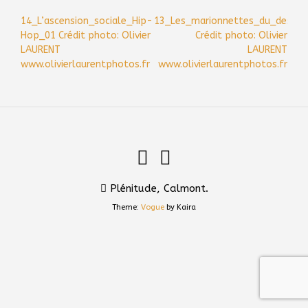
Post
14_L’ascension_sociale_Hip-
13_Les_marionnettes_du_destin
navigation
Hop_01 Crédit photo: Olivier
Crédit photo: Olivier
LAURENT
LAURENT
www.olivierlaurentphotos.fr
www.olivierlaurentphotos.fr
Plénitude, Calmont.
Theme:
Vogue
by Kaira