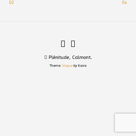
02
04
Plénitude, Calmont.
Theme:
Vogue
by Kaira