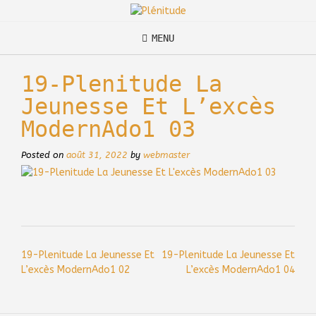
Skip
to
content
MENU
19-Plenitude La
Jeunesse Et L’excès
ModernAdo1 03
Posted on
août 31, 2022
by
webmaster
Post
19-Plenitude La Jeunesse Et
19-Plenitude La Jeunesse Et
navigation
L’excès ModernAdo1 02
L’excès ModernAdo1 04