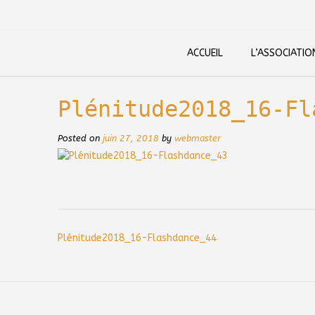
Skip
to
content
ACCUEIL
L’ASSOCIATIO
Plénitude2018_16-Fl
Posted on
juin 27, 2018
by
webmaster
Post
Plénitude2018_16-Flashdance_44
navigation