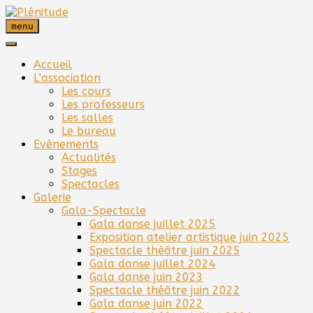
Skip
to
menu
content
Accueil
L’association
Les cours
Les professeurs
Les salles
Le bureau
Evènements
Actualités
Stages
Spectacles
Galerie
Gala-Spectacle
Gala danse juillet 2025
Exposition atelier artistique juin 2025
Spectacle théâtre juin 2025
Gala danse juillet 2024
Gala danse juin 2023
Spectacle théâtre juin 2022
Gala danse juin 2022